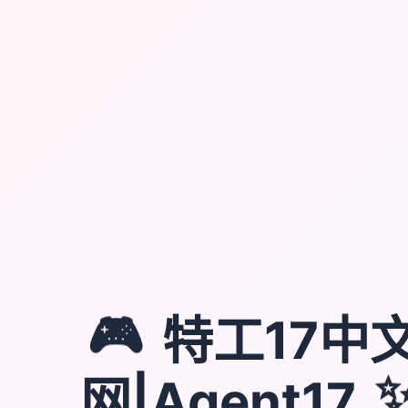
🎮
特工17中
网|Agent17