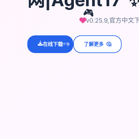
🎮
v0.25.9,官方中文
🤔
在线下载
了解更多
💫
✨
⭐