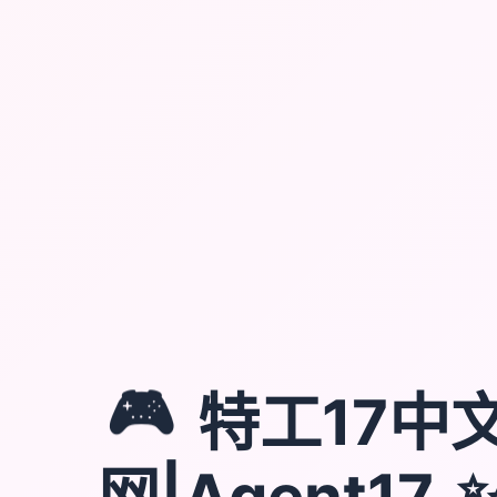
🎮
特工17中
网|Agent17